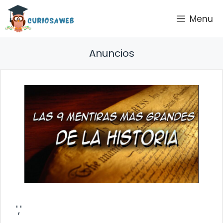
Saltar
Menu
al
contenido
Anuncios
','