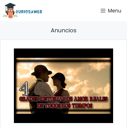
Saltar
Menu
al
contenido
Anuncios