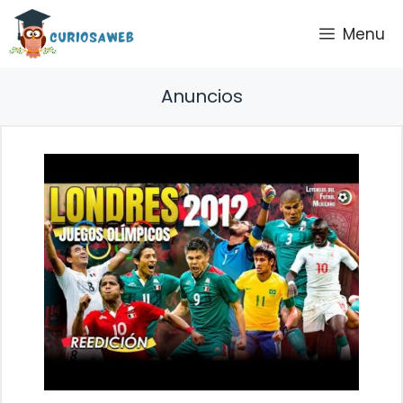
Saltar
Menu
al
contenido
Anuncios