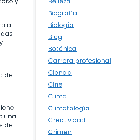
Belleza
toso y
Biografía
Biología
ro a
ndas
Blog
y
Botánica
Carrera profesional
Ciencia
o de
Cine
Clima
tiene
Climatología
do una
Creatividad
s de
Crimen