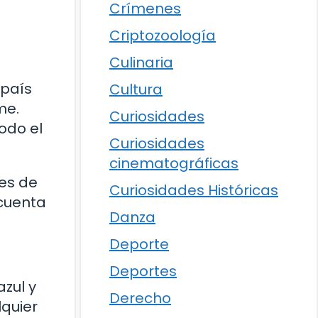
Crímenes
Criptozoología
Culinaria
 país
Cultura
me.
Curiosidades
odo el
Curiosidades
cinematográficas
tes de
Curiosidades Históricas
 cuenta
Danza
Deporte
Deportes
azul y
Derecho
lquier