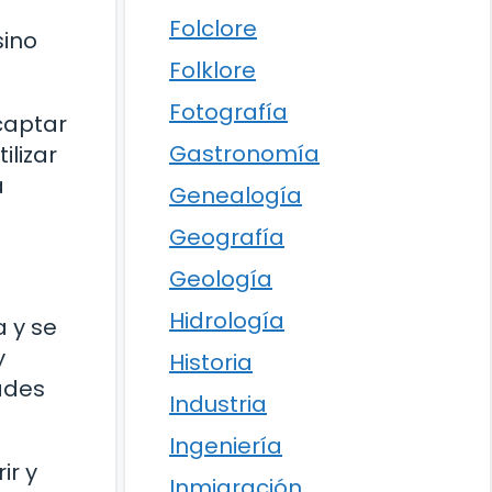
Folclore
sino
Folklore
Fotografía
captar
Gastronomía
ilizar
a
Genealogía
Geografía
Geología
Hidrología
a y se
y
Historia
ades
Industria
Ingeniería
ir y
Inmigración