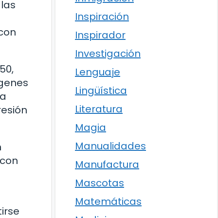
 las
Inspiración
 con
Inspirador
Investigación
50,
Lenguaje
ágenes
Lingüística
la
Literatura
resión
Magia
Manualidades
n
 con
Manufactura
Mascotas
Matemáticas
irse