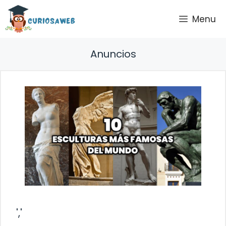
Saltar
Menu
al
contenido
Anuncios
','