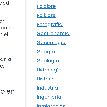
idad
Folclore
Folklore
or
Fotografía
a con
Gastronomía
n el
Genealogía
Geografía
ero
tan a
Geología
e,
Hidrología
Historia
Industria
do en
Ingeniería
Inmigración