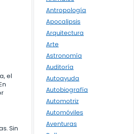
Antropología
Apocalipsis
Arquitectura
Arte
Astronomía
Auditoría
a, el
Autoayuda
En
Autobiografía
or
Automotriz
Automóviles
Aventuras
s. Sin