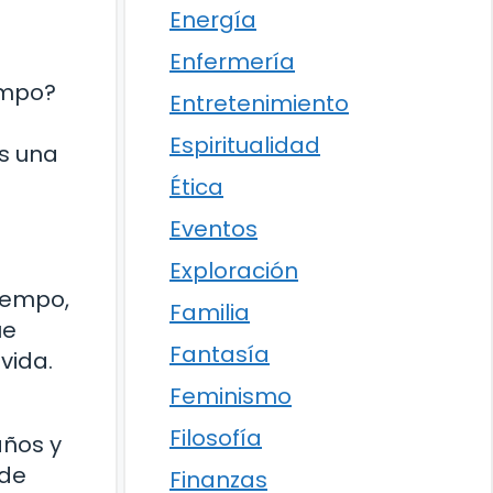
Energía
Enfermería
empo?
Entretenimiento
Espiritualidad
os una
Ética
Eventos
Exploración
tiempo,
Familia
ue
Fantasía
vida.
Feminismo
Filosofía
años y
nde
Finanzas