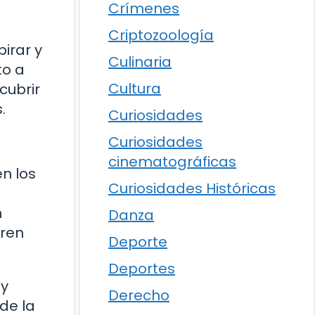
Crímenes
Criptozoología
irar y
Culinaria
to a
Cultura
cubrir
.
Curiosidades
Curiosidades
cinematográficas
en los
Curiosidades Históricas
n
Danza
bren
Deporte
Deportes
 y
Derecho
de la