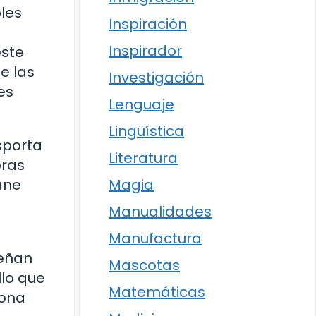
bles
Inspiración
Inspirador
este
e las
Investigación
es
Lenguaje
Lingüística
sporta
Literatura
bras
Magia
ane
Manualidades
Manufactura
señan
Mascotas
llo que
Matemáticas
sona