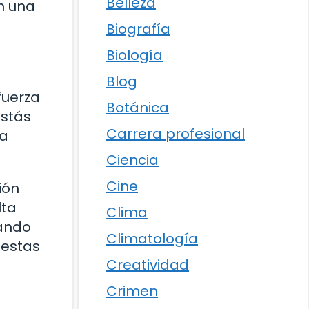
Belleza
n una
Biografía
Biología
Blog
fuerza
Botánica
estás
Carrera profesional
sa
Ciencia
Cine
ión
lta
Clima
cando
Climatología
 estas
Creatividad
Crimen