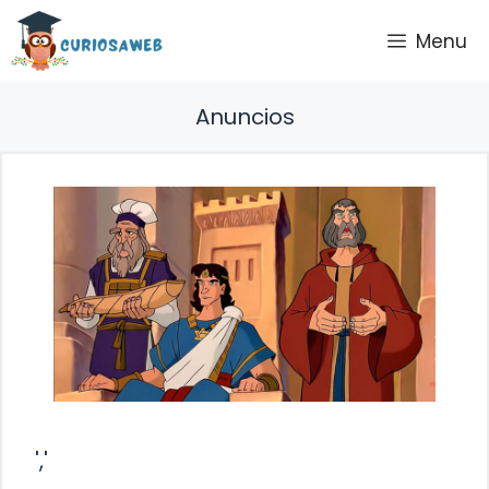
Saltar
Menu
al
contenido
Anuncios
','