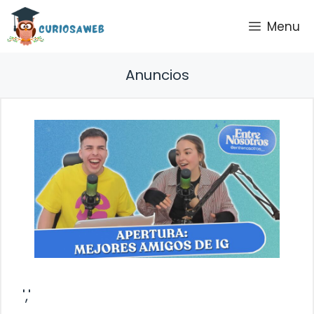
Saltar
Menu
al
contenido
Anuncios
','