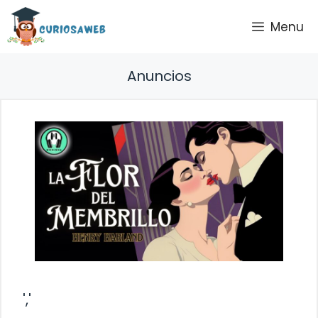
Saltar
Menu
al
contenido
Anuncios
','