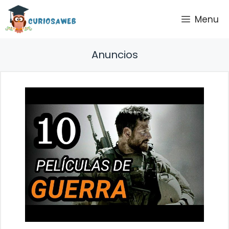
Saltar
Menu
al
contenido
Anuncios