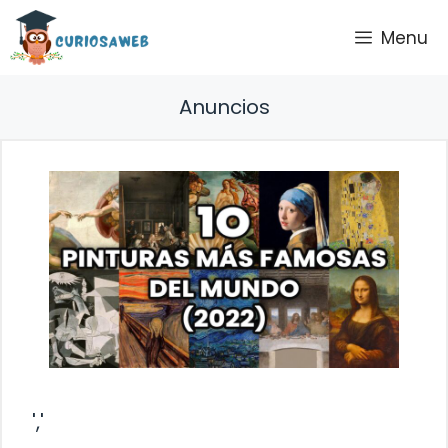
Saltar
Menu
al
contenido
Anuncios
','