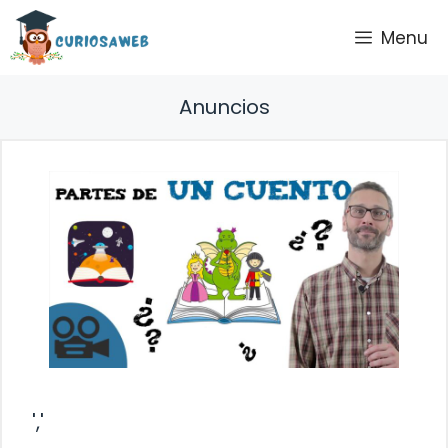
Saltar
Menu
al
contenido
Anuncios
','