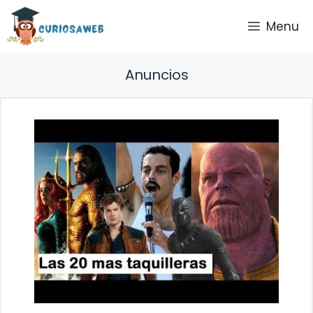
Saltar
Menu
al
contenido
Anuncios