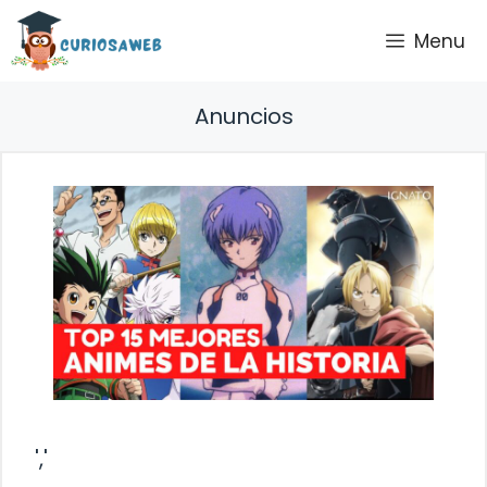
Saltar
Menu
al
contenido
Anuncios
','