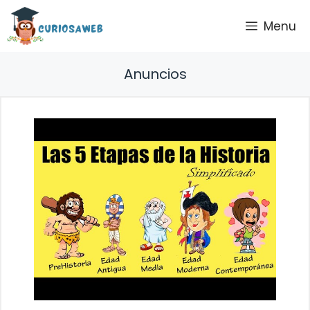
Saltar
Menu
al
contenido
Anuncios