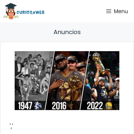
Saltar
Menu
al
contenido
Anuncios
','