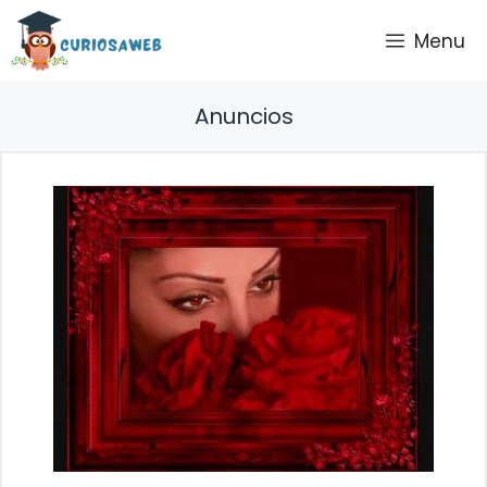
Saltar
Menu
al
contenido
Anuncios