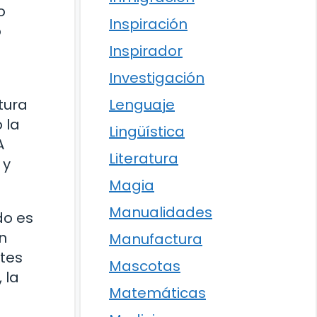
o
Inspiración
o
Inspirador
Investigación
tura
Lenguaje
 la
Lingüística
A
Literatura
 y
Magia
Manualidades
do es
in
Manufactura
tes
Mascotas
 la
Matemáticas