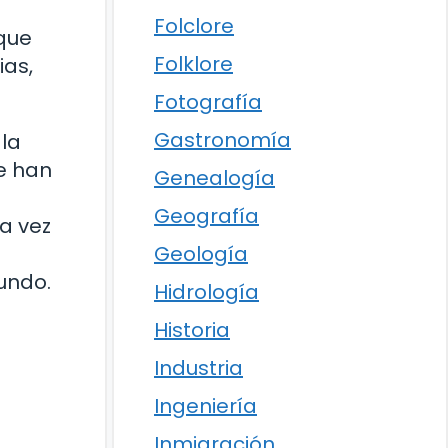
Folclore
 que
Folklore
ias,
Fotografía
Gastronomía
 la
e han
Genealogía
Geografía
a vez
Geología
undo.
Hidrología
Historia
Industria
Ingeniería
Inmigración