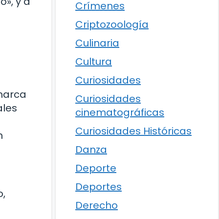
o», y a
Crímenes
Criptozoología
Culinaria
Cultura
Curiosidades
 marca
Curiosidades
ales
cinematográficas
Curiosidades Históricas
n
Danza
Deporte
Deportes
o,
Derecho