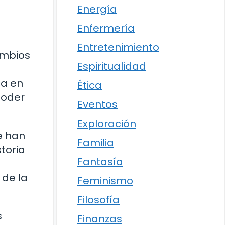
Energía
Enfermería
Entretenimiento
ambios
Espiritualidad
ca en
Ética
poder
Eventos
Exploración
ue han
Familia
storia
Fantasía
 de la
Feminismo
Filosofía
s
Finanzas