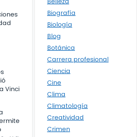
Belleza
Biografía
ciones
idad
Biología
Blog
Botánica
Carrera profesional
Ciencia
os
ió
Cine
a Vinci
Clima
Climatología
a
Creatividad
permite
Crimen
o