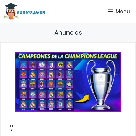
Saltar
Menu
al
contenido
Anuncios
','