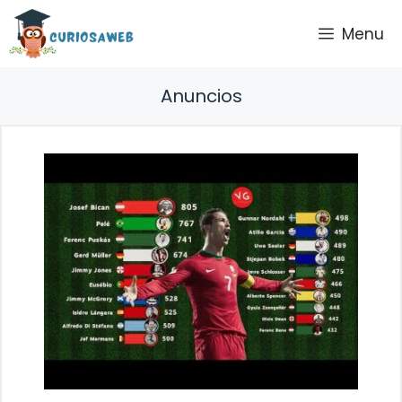
Saltar
Menu
al
contenido
Anuncios