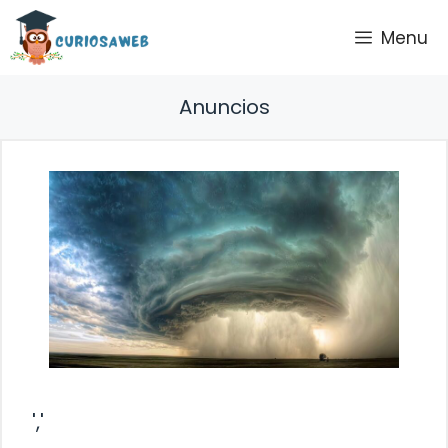
Saltar
Menu
al
contenido
Anuncios
','