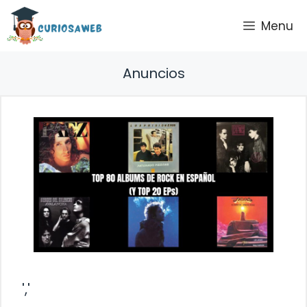
Saltar
Menu
al
contenido
Anuncios
','