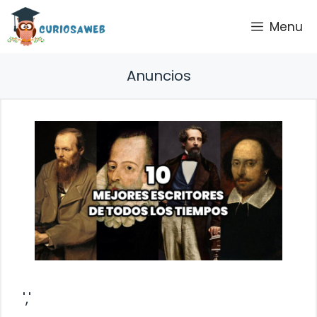
Saltar
Menu
al
contenido
Anuncios
','