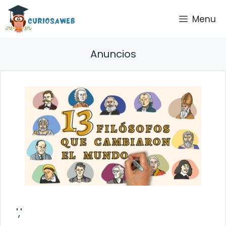
Saltar
Menu
al
contenido
Anuncios
','