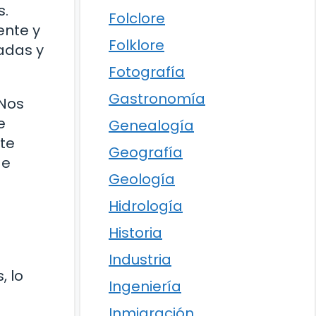
s.
Folclore
ente y
Folklore
adas y
Fotografía
Gastronomía
 Nos
e
Genealogía
nte
Geografía
de
Geología
Hidrología
Historia
Industria
, lo
Ingeniería
Inmigración