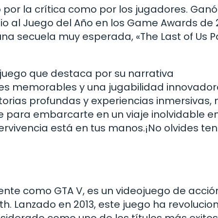
 por la crítica como por los jugadores. Ganó
o al Juego del Año en los Game Awards de 2
una secuela muy esperada, «The Last of Us Par
ojuego que destaca por su narrativa
s memorables y una jugabilidad innovadora
orias profundas y experiencias inmersivas, 
e para embarcarte en un viaje inolvidable e
vivencia está en tus manos.¡No olvides ten
ente como GTA V, es un videojuego de acció
th. Lanzado en 2013, este juego ha revoluci
onsiderado como uno de los títulos más exito