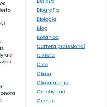
Belleza
los
ierto
Biografía
e
Biología
al
Blog
Botánica
e
Carrera profesional
as
yrule.
Ciencia
zzles
Cine
Clima
Climatología
er
Creatividad
sonora
ha
Crimen