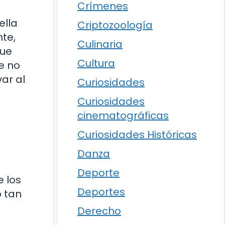
Crímenes
ella
Criptozoología
te,
Culinaria
que
Cultura
ue no
ar al
Curiosidades
Curiosidades
cinematográficas
Curiosidades Históricas
Danza
Deporte
e los
Deportes
o tan
Derecho