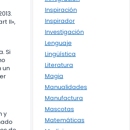
Inspiración
013.
Inspirador
t II»,
Investigación
Lenguaje
. Si
Lingüística
no
Literatura
n un
Magia
er
Manualidades
Manufactura
Mascotas
n y
Matemáticas
onado
sos de