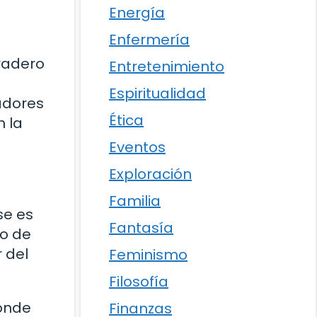
Energía
Enfermería
radero
Entretenimiento
Espiritualidad
adores
Ética
n la
Eventos
Exploración
Familia
se es
Fantasía
go de
 del
Feminismo
Filosofía
donde
Finanzas