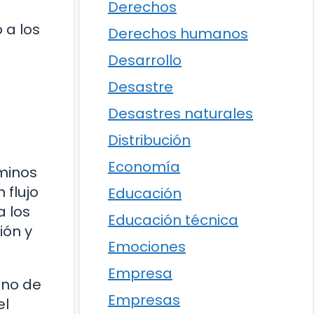
Derechos
 a los
Derechos humanos
Desarrollo
Desastre
Desastres naturales
Distribución
Economía
rminos
 flujo
Educación
a los
Educación técnica
ión y
Emociones
Empresa
ano de
Empresas
el