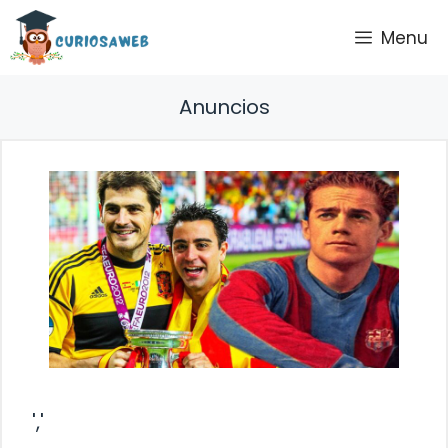
Saltar
Menu
al
contenido
Anuncios
','