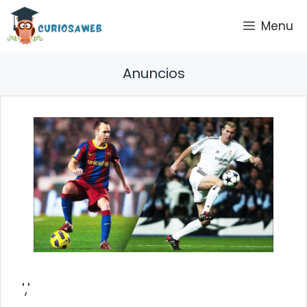
Saltar
Menu
al
contenido
Anuncios
','