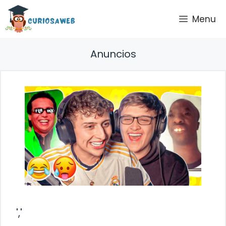
Saltar
Menu
al
contenido
Anuncios
','