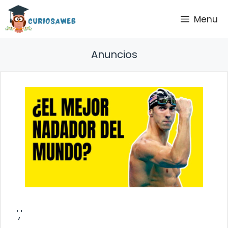
Saltar
Menu
al
contenido
Anuncios
','