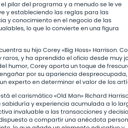
 el pilar del programa y a menudo se le ve
 y estableciendo las reglas para las
cia y conocimiento en el negocio de las
lables, lo que lo convierte en una figura
uentra su hijo Corey «Big Hoss» Harrison. C
 raros, y ha aprendido el oficio desde muy j
del humor, Corey aporta un toque de frescur
s engañar por su apariencia despreocupada,
n experto en determinar el valor de los artí
stá el carismático «Old Man» Richard Harriso
 sabiduría y experiencia acumulada a lo lar
tiva invaluable a las transacciones y decisi
 dispuesto a compartir una anécdota person
bjeto, lo que añade un elemento educativo y