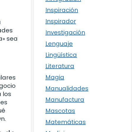
Inspiración
Inspirador
a
ades
Investigación
a» sea
Lenguaje
Lingüística
Literatura
Magia
ilares
egocio
Manualidades
 los
Manufactura
jes
ué
Mascotas
n.
Matemáticas