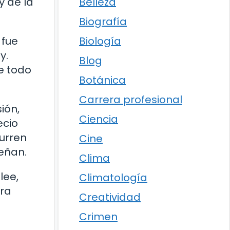
Belleza
y de la
Biografía
Biología
 fue
y.
Blog
de todo
Botánica
Carrera profesional
ión,
Ciencia
ecio
urren
Cine
peñan.
Clima
lee,
Climatología
ara
Creatividad
Crimen