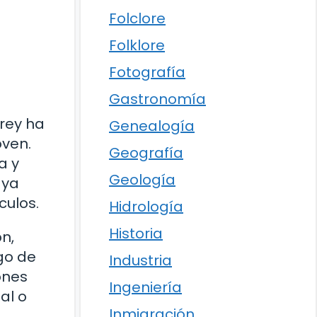
Folclore
Folklore
Fotografía
Gastronomía
orey ha
Genealogía
oven.
Geografía
a y
Geología
 ya
culos.
Hidrología
Historia
n,
go de
Industria
ones
Ingeniería
al o
Inmigración