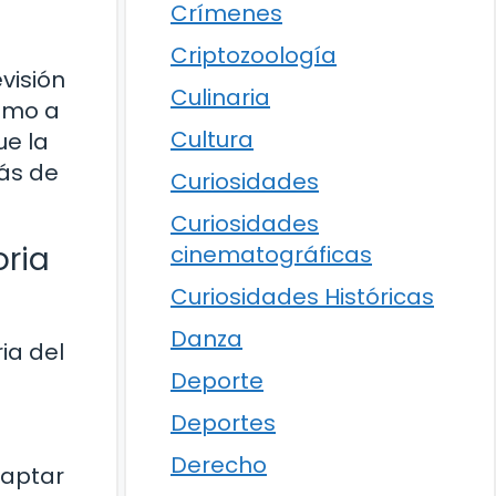
Crímenes
Criptozoología
visión
Culinaria
como a
Cultura
ue la
rás de
Curiosidades
Curiosidades
oria
cinematográficas
Curiosidades Históricas
Danza
ia del
Deporte
Deportes
Derecho
captar