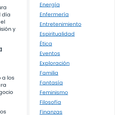
Energía
ura
Enfermería
l día
el
Entretenimiento
sión y
Espiritualidad
Ética
a
Eventos
Exploración
Familia
 a los
Fantasía
ara
gocio
Feminismo
Filosofía
ños
Finanzas