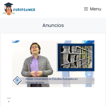
Saltar
Menu
al
contenido
Anuncios
','