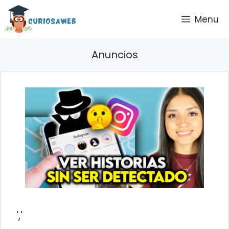
Saltar
Menu
al
contenido
Anuncios
','