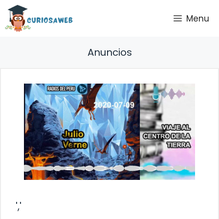
Saltar
Menu
al
contenido
Anuncios
','