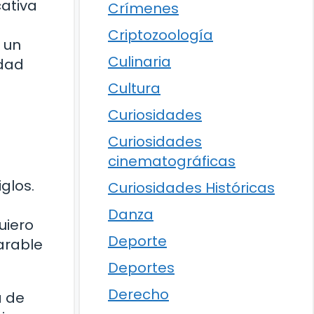
cativa
Crímenes
Criptozoología
 un
Culinaria
edad
Cultura
Curiosidades
Curiosidades
cinematográficas
glos.
Curiosidades Históricas
Danza
uiero
Deporte
arable
Deportes
Derecho
a de