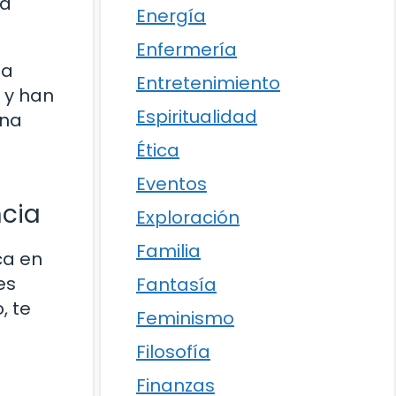
ra
Energía
Enfermería
la
Entretenimiento
s y han
Espiritualidad
una
Ética
Eventos
ncia
Exploración
Familia
ca en
es
Fantasía
, te
Feminismo
Filosofía
Finanzas