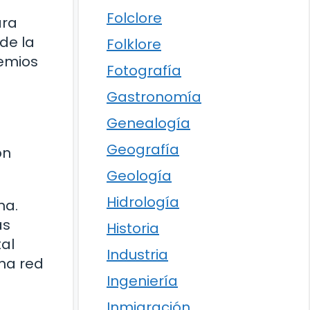
Folclore
ara
de la
Folklore
remios
Fotografía
Gastronomía
Genealogía
Geografía
ón
Geología
Hidrología
na.
as
Historia
tal
Industria
una red
Ingeniería
Inmigración