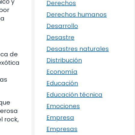
ico y
Derechos
 por
Derechos humanos
la
Desarrollo
Desastre
Desastres naturales
oca de
Distribución
exótica
Economía
las
Educación
Educación técnica
 que
Emociones
derosa
Empresa
l rock,
Empresas