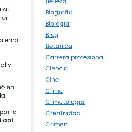
Belleza
a su
Biografía
o en
Biología
Blog
obierno
Botánica
Carrera profesional
al y
Ciencia
Cine
ió en
Clima
la
Climatología
por la
Creatividad
cial.
Crimen