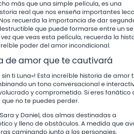
ucho más que una simple película, es una
toria real que nos enseña importantes lec
a. Nos recuerda la importancia de dar segund
ndestructible que puede formarse entre un se
vez que veas esta película, recuerda la histo
ncreíble poder del amor incondicional.
ia de amor que te cautivará
n ti Luna»! Esta increíble historia de amor 
binando un tono conversacional e interacti
olucrado y comprometido. Si eres fanático 
a que no te puedes perder.
e Sara y Daniel, dos almas destinadas a
ico y lleno de obstáculos. A medida que a
vieras caminando junto a los personajes,