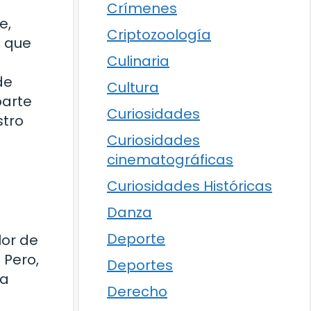
Crímenes
e,
Criptozoología
s que
Culinaria
de
Cultura
parte
Curiosidades
stro
Curiosidades
cinematográficas
Curiosidades Históricas
Danza
Deporte
lor de
 Pero,
Deportes
ra
Derecho