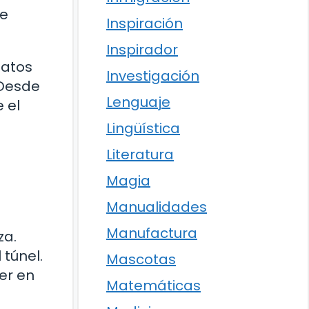
de
Inspiración
Inspirador
datos
Investigación
 Desde
Lenguaje
 el
Lingüística
Literatura
Magia
Manualidades
Manufactura
za.
 túnel.
Mascotas
er en
Matemáticas