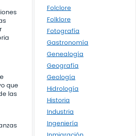
Folclore
ciones
Folklore
as
r
Fotografía
ria
Gastronomía
Genealogía
Geografía
te
Geología
vo que
Hidrología
de las
Historia
Industria
Ingeniería
vanzas
Inmigración