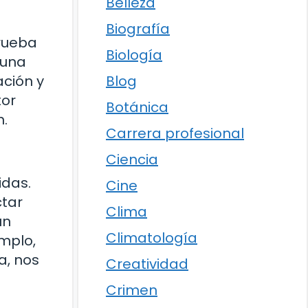
Belleza
Biografía
Trueba
Biología
Luna
Blog
ación y
tor
Botánica
n.
Carrera profesional
Ciencia
idas.
Cine
ctar
Clima
un
Climatología
emplo,
a, nos
Creatividad
Crimen