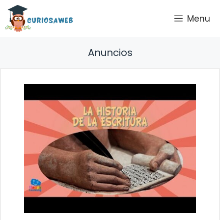
Saltar
Menu
al
contenido
Anuncios