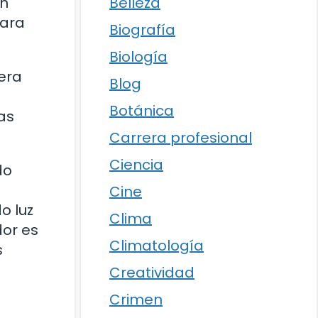
Belleza
en
para
Biografía
Biología
mera
Blog
Botánica
as
Carrera profesional
Ciencia
do
Cine
o luz
Clima
dor es
Climatología
s
Creatividad
Crimen