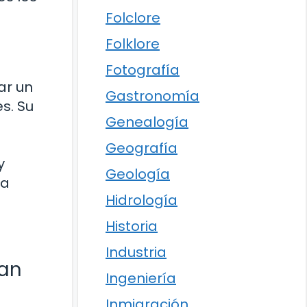
Folclore
Folklore
Fotografía
ar un
Gastronomía
s. Su
Genealogía
Geografía
y
Geología
ha
Hidrología
Historia
Industria
ían
Ingeniería
Inmigración