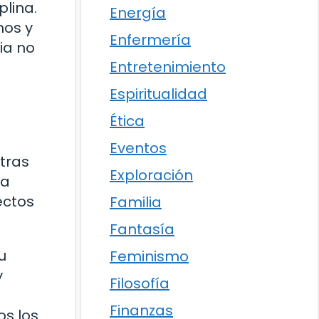
plina.
Energía
mos y
Enfermería
ia no
Entretenimiento
Espiritualidad
Ética
Eventos
otras
Exploración
na
ectos
Familia
Fantasía
u
Feminismo
y
Filosofía
Finanzas
os los