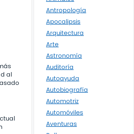
Antropología
Apocalipsis
Arquitectura
Arte
Astronomía
 más
Auditoría
d al
Autoayuda
pasado
Autobiografía
Automotriz
Automóviles
ctual
Aventuras
n