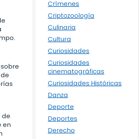
Crímenes
Criptozoología
de
Culinaria
a
ampo.
Cultura
Curiosidades
Curiosidades
 sobre
cinematográficas
 de
Curiosidades Históricas
rías
Danza
Deporte
n de
Deportes
e en
Derecho
n