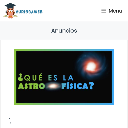
Saltar
Menu
al
contenido
Anuncios
','