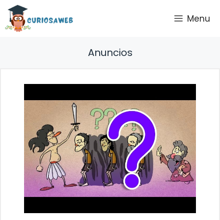
Saltar
Menu
al
contenido
Anuncios