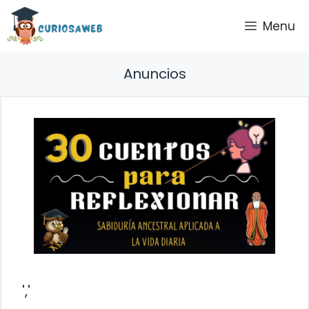
Saltar
Menu
al
contenido
Anuncios
','