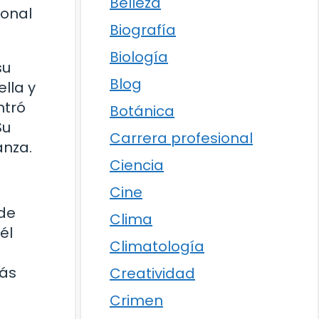
Belleza
ional
Biografía
Biología
su
Blog
lla y
ntró
Botánica
Su
Carrera profesional
anza.
Ciencia
Cine
 de
Clima
él
Climatología
más
Creatividad
Crimen