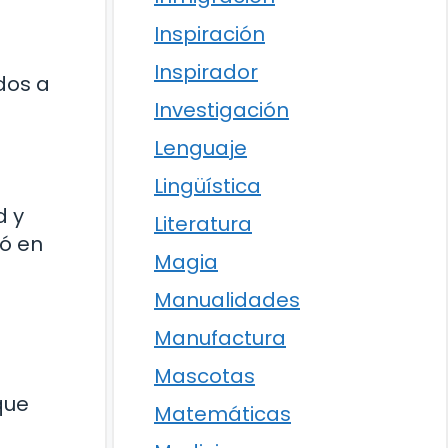
Inspiración
Inspirador
dos a
Investigación
Lenguaje
Lingüística
d y
Literatura
ió en
Magia
Manualidades
Manufactura
Mascotas
que
Matemáticas