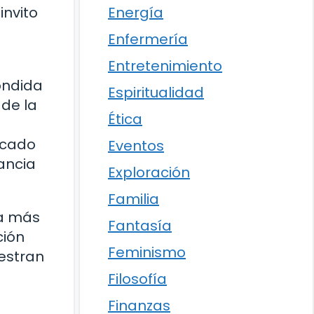
Energía
invito
Enfermería
Entretenimiento
ondida
Espiritualidad
de la
Ética
ocado
Eventos
ancia
Exploración
Familia
 a más
Fantasía
ción
Feminismo
estran
Filosofía
Finanzas