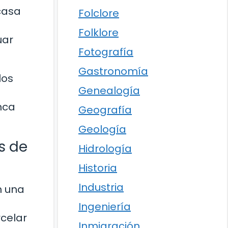
casa
Folclore
Folklore
uar
Fotografía
Gastronomía
los
Genealogía
nca
Geografía
Geología
s de
Hidrología
Historia
Industria
n una
Ingeniería
rcelar
Inmigración