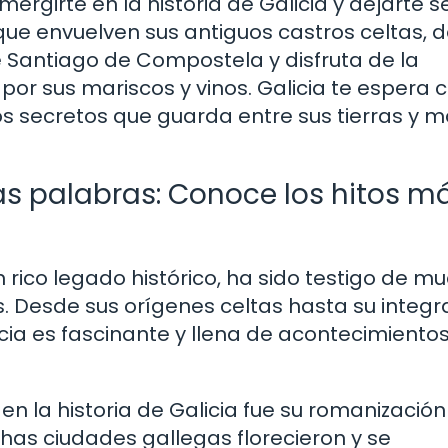
ergirte en la historia de Galicia y dejarte s
que envuelven sus antiguos castros celtas, d
e Santiago de Compostela y disfruta de la
or sus mariscos y vinos. Galicia te espera c
os secretos que guarda entre sus tierras y m
cas palabras: Conoce los hitos m
un rico legado histórico, ha sido testigo de m
os. Desde sus orígenes celtas hasta su integr
licia es fascinante y llena de acontecimiento
la historia de Galicia fue su romanización 
chas ciudades gallegas florecieron y se