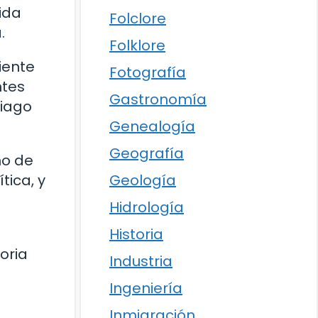
ida
Folclore
.
Folklore
iente
Fotografía
ntes
Gastronomía
tiago
Genealogía
Geografía
no de
Geología
tica, y
Hidrología
Historia
oria
Industria
Ingeniería
Inmigración