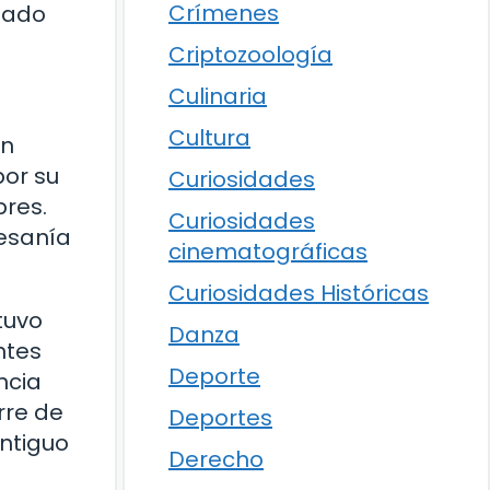
Crímenes
deado
Criptozoología
Culinaria
Cultura
un
por su
Curiosidades
bres.
Curiosidades
tesanía
cinematográficas
Curiosidades Históricas
tuvo
Danza
ntes
Deporte
ncia
rre de
Deportes
ntiguo
Derecho