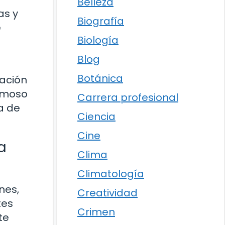
Belleza
as y
Biografía
e
Biología
Blog
Botánica
zación
ermoso
Carrera profesional
a de
Ciencia
Cine
a
Clima
Climatología
nes,
Creatividad
tes
Crimen
te