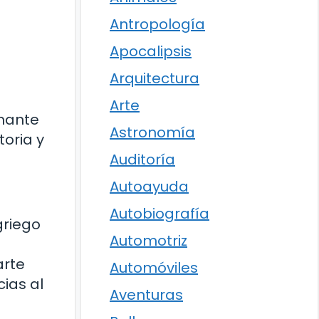
Antropología
Apocalipsis
Arquitectura
Arte
inante
Astronomía
toria y
Auditoría
Autoayuda
Autobiografía
griego
Automotriz
arte
Automóviles
ias al
Aventuras