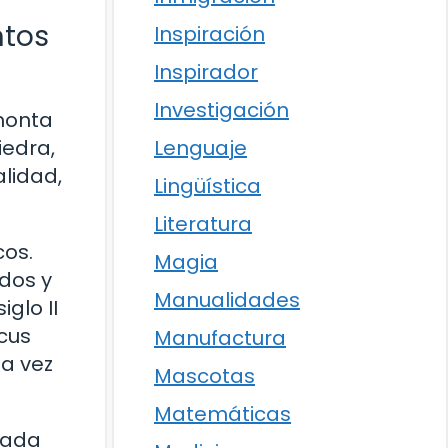
ntos
Inspiración
Inspirador
Investigación
emonta
Lenguaje
iedra,
lidad,
Lingüística
Literatura
cos.
Magia
ados y
Manualidades
glo II
ucus
Manufactura
la vez
Mascotas
Matemáticas
gada