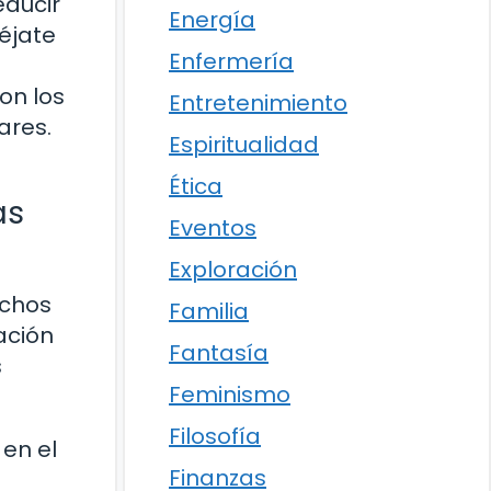
educir
Energía
éjate
Enfermería
on los
Entretenimiento
ares.
Espiritualidad
Ética
ás
Eventos
Exploración
uchos
Familia
ación
Fantasía
s
Feminismo
Filosofía
en el
Finanzas