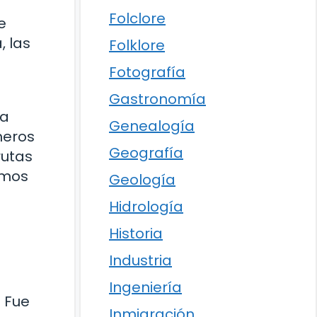
Folclore
e
, las
Folklore
Fotografía
Gastronomía
la
Genealogía
meros
Geografía
rutas
emos
Geología
Hidrología
Historia
Industria
Ingeniería
. Fue
Inmigración