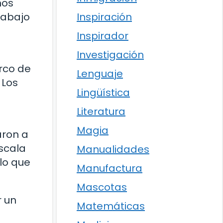
nos
Inspiración
rabajo
Inspirador
Investigación
arco de
Lenguaje
 Los
Lingüística
Literatura
Magia
aron a
scala
Manualidades
lo que
Manufactura
Mascotas
r un
Matemáticas