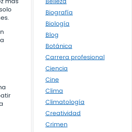
Belleza
ez más
solo
Biografía
es.
Biología
én
Blog
la
Botánica
Carrera profesional
Ciencia
Cine
ha
Clima
atir
Climatología
la
Creatividad
Crimen