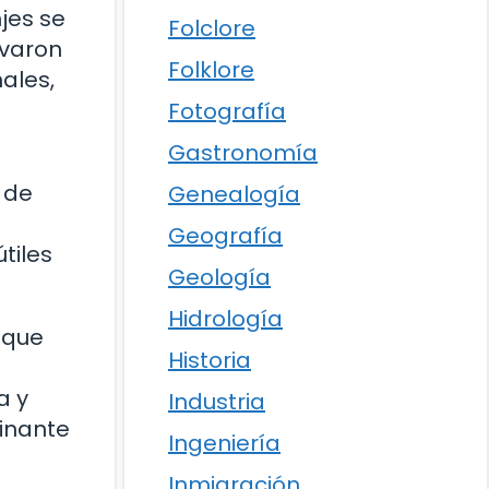
jes se
Folclore
rvaron
Folklore
ales,
Fotografía
Gastronomía
 de
Genealogía
Geografía
tiles
Geología
Hidrología
nque
Historia
a y
Industria
inante
Ingeniería
Inmigración