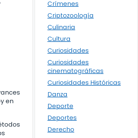
o
Crímenes
Criptozoología
Culinaria
Cultura
Curiosidades
Curiosidades
cinematográficas
Curiosidades Históricas
avances
Danza
oy en
Deporte
Deportes
métodos
Derecho
os