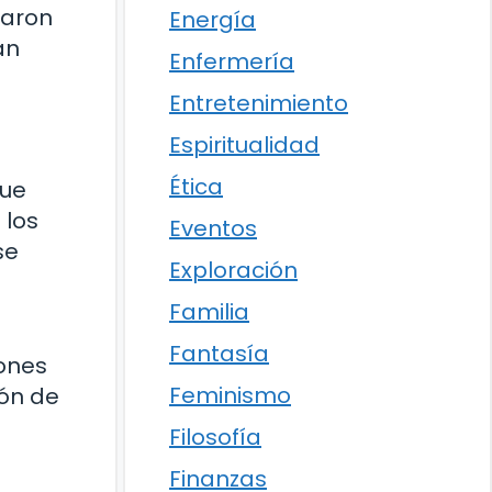
taron
Energía
an
Enfermería
Entretenimiento
Espiritualidad
Ética
que
 los
Eventos
se
Exploración
Familia
Fantasía
ones
Feminismo
ión de
Filosofía
Finanzas