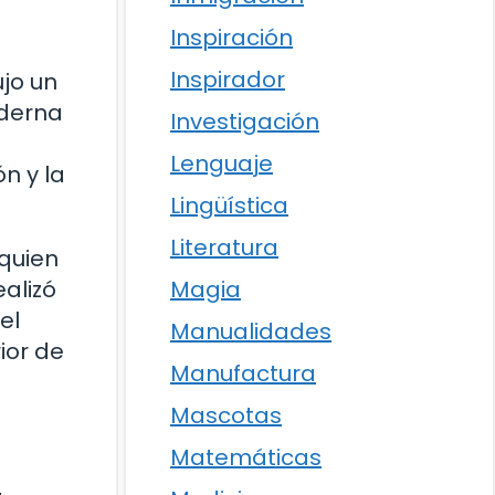
Inspiración
Inspirador
ujo un
oderna
Investigación
Lenguaje
n y la
Lingüística
Literatura
quien
Magia
ealizó
el
Manualidades
ior de
Manufactura
Mascotas
Matemáticas