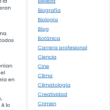
Belleza
 la
 eran
Biografía
Biología
Blog
na.
Botánica
étodos
Carrera profesional
Ciencia
enían
Cine
el
Clima
eía en
Climatología
Creatividad
,
Crimen
A lo