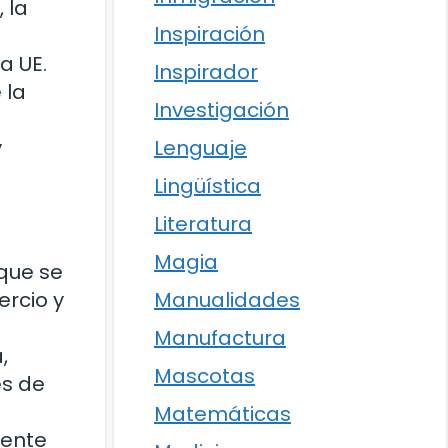
 la
Inspiración
a UE.
Inspirador
 la
Investigación
Lenguaje
y
Lingüística
Literatura
Magia
que se
Manualidades
ercio y
Manufactura
,
Mascotas
es de
Matemáticas
mente