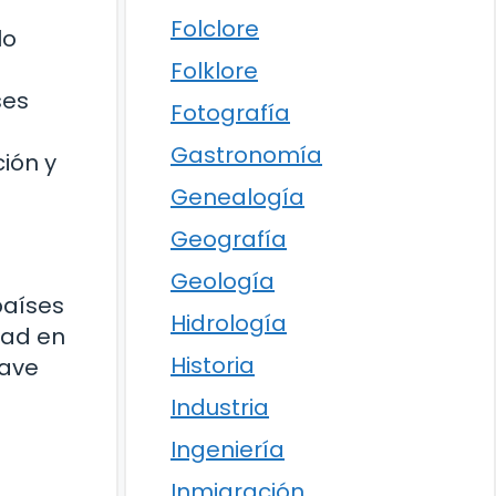
Folclore
lo
Folklore
ses
Fotografía
a
Gastronomía
ción y
Genealogía
Geografía
Geología
países
Hidrología
dad en
Historia
lave
Industria
Ingeniería
Inmigración