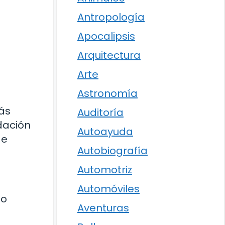
Antropología
Apocalipsis
Arquitectura
Arte
Astronomía
ás
Auditoría
dación
Autoayuda
de
Autobiografía
Automotriz
Automóviles
do
Aventuras