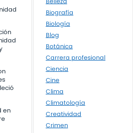
Belleza
unidad
Biografía
Biología
ción
Blog
nidad
Botánica
y
Carrera profesional
Ciencia
on
es
Cine
leció
Clima
Climatología
d en
Creatividad
re
Crimen