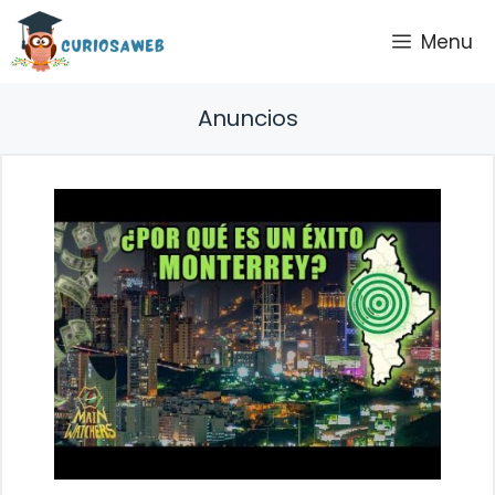
Saltar
Menu
al
contenido
Anuncios