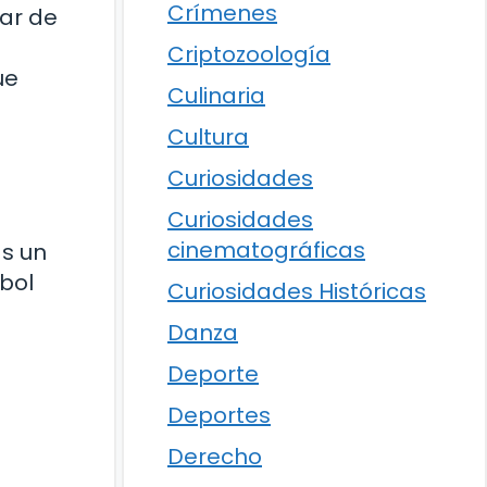
Crímenes
tar de
Criptozoología
ue
Culinaria
Cultura
Curiosidades
Curiosidades
cinematográficas
s un
bol
Curiosidades Históricas
Danza
Deporte
Deportes
Derecho