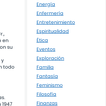
Energía
Enfermería
Entretenimiento
Espiritualidad
.,
Ética
ó en
Con su
Eventos
Exploración
 y
n todo
Familia
Fantasía
Feminismo
Filosofía
as.
Finanzas
n 1947