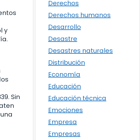
Derechos
entos
Derechos humanos
Desarrollo
l y
Desastre
ía.
Desastres naturales
Distribución
s
Economía
dos
Educación
39. Sin
Educación técnica
baten
Emociones
 una
Empresa
Empresas