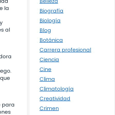
Belleza
dida
e la
Biografía
Biología
y
s al
Blog
Botánica
Carrera profesional
adora
Ciencia
Cine
uego.
 que
Clima
Climatología
Creatividad
e para
Crimen
iones