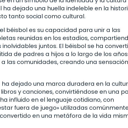
 en un símbolo de la identidad y la cultura
l ha dejado una huella indeleble en la histor
o tanto social como cultural.
 béisbol es su capacidad para unir a las
letas reunidas en los estadios, compartiend
nolvidables juntos. El béisbol se ha convert
tida de padres a hijos a lo largo de los años
n a las comunidades, creando una sensació
l ha dejado una marca duradera en la cultu
 libros y canciones, convirtiéndose en una p
 ha influido en el lenguaje cotidiano, con
estar fuera de juego» utilizadas comúnment
a convertido en una metáfora de la vida mis