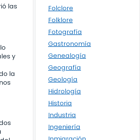
ió las
Folclore
Folklore
Fotografía
Gastronomía
lo
Genealogía
les y
Geografía
do la
Geología
onos
Hidrología
Historia
Industria
ados
Ingeniería
a
Inmigración