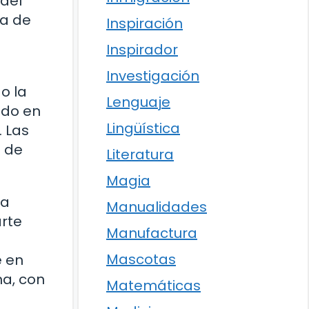
 del
ia de
Inspiración
Inspirador
Investigación
o la
Lenguaje
ido en
Lingüística
. Las
n de
Literatura
Magia
ra
Manualidades
arte
Manufactura
Mascotas
e en
ma, con
Matemáticas