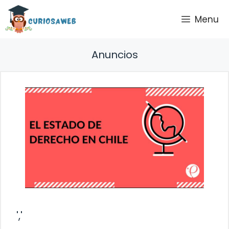
Saltar
Menu
al
contenido
Anuncios
','