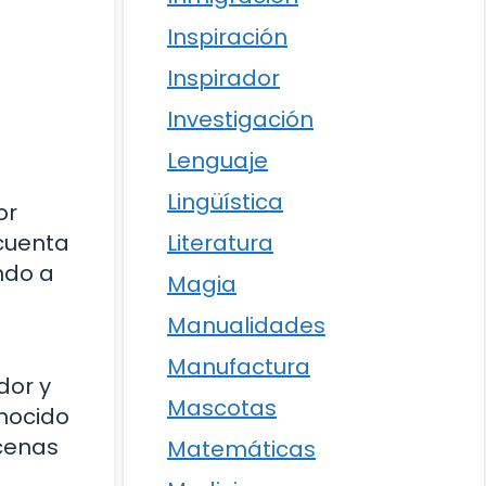
Inspiración
Inspirador
Investigación
Lenguaje
Lingüística
or
Literatura
 cuenta
ndo a
Magia
Manualidades
Manufactura
dor y
Mascotas
onocido
scenas
Matemáticas
.