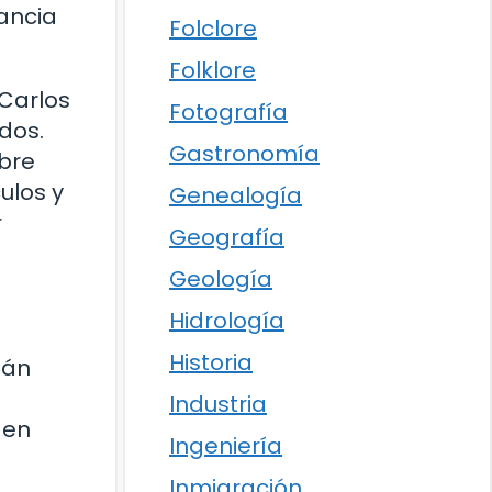
ancia
Folclore
Folklore
 Carlos
Fotografía
dos.
Gastronomía
obre
ulos y
Genealogía
r
Geografía
Geología
Hidrología
a
Historia
uán
Industria
 en
Ingeniería
Inmigración