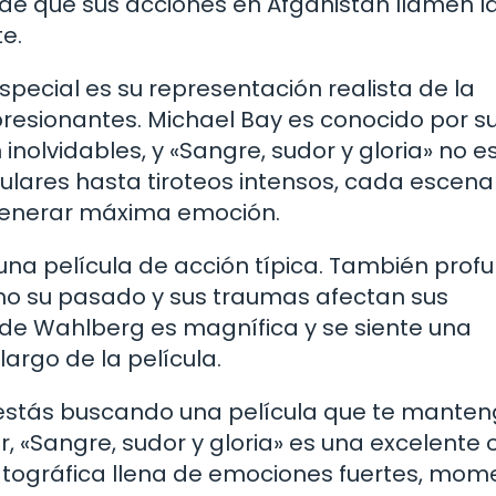
de que sus acciones en Afganistán llamen l
e.
special es su representación realista de la
presionantes. Michael Bay es conocido por s
nolvidables, y «Sangre, sudor y gloria» no e
lares hasta tiroteos intensos, cada escena
enerar máxima emoción.
 una película de acción típica. También prof
ómo su pasado y sus traumas afectan sus
 de Wahlberg es magnífica y se siente una
argo de la película.
y estás buscando una película que te manten
r, «Sangre, sudor y gloria» es una excelente 
tográfica llena de emociones fuertes, mom