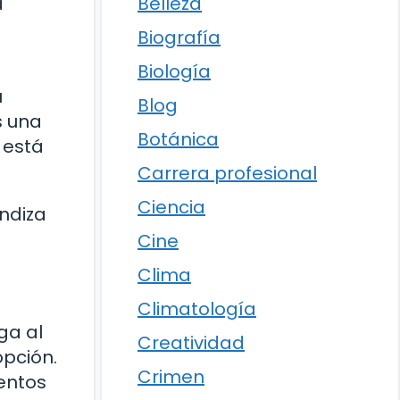
Belleza
a
Biografía
Biología
u
Blog
s una
Botánica
 está
Carrera profesional
Ciencia
undiza
Cine
Clima
Climatología
ga al
Creatividad
opción.
Crimen
entos