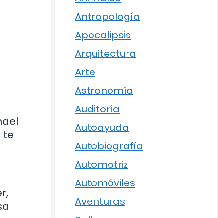
Antropología
Apocalipsis
Arquitectura
Arte
Astronomía
s
Auditoría
hael
Autoayuda
 te
Autobiografía
Automotriz
Automóviles
r,
Aventuras
sa