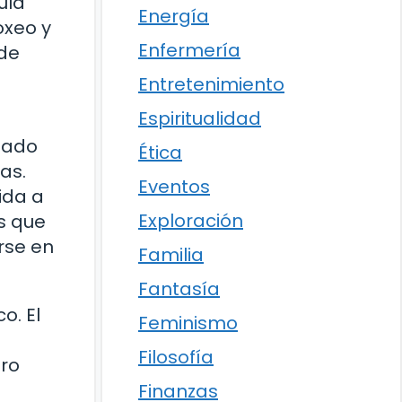
ula
Energía
oxeo y
Enfermería
 de
Entretenimiento
Espiritualidad
amado
Ética
as.
Eventos
ida a
Exploración
os que
rse en
Familia
Fantasía
o. El
Feminismo
Filosofía
tro
Finanzas