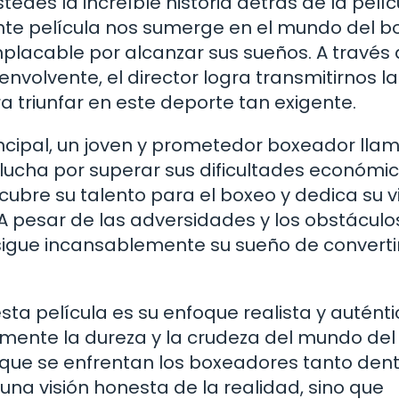
tedes la increíble historia detrás de la pelíc
ante película nos sumerge en el mundo del b
placable por alcanzar sus sueños. A través
volvente, el director logra transmitirnos la
a triunfar en este deporte tan exigente.
rincipal, un joven y prometedor boxeador ll
 lucha por superar sus dificultades económic
bre su talento para el boxeo y dedica su v
. A pesar de las adversidades y los obstácul
rsigue incansablemente su sueño de converti
a película es su enfoque realista y auténtic
lmente la dureza y la crudeza del mundo del
s que se enfrentan los boxeadores tanto den
 una visión honesta de la realidad, sino que