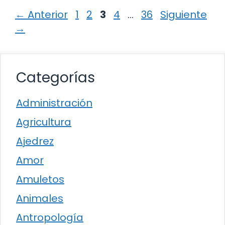
Página
Página
Página
Página
Página
←
Anterior
1
2
3
4
…
36
Siguiente
→
Categorías
Administración
Agricultura
Ajedrez
Amor
Amuletos
Animales
Antropología